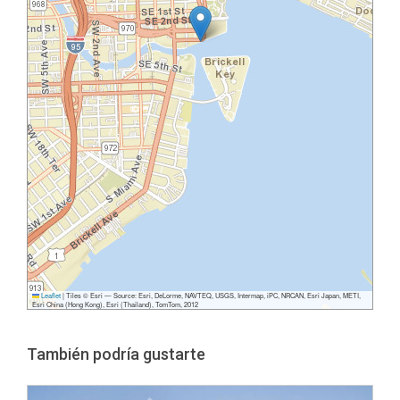
Leaflet
|
Tiles © Esri — Source: Esri, DeLorme, NAVTEQ, USGS, Intermap, iPC, NRCAN, Esri Japan, METI,
Esri China (Hong Kong), Esri (Thailand), TomTom, 2012
También podría gustarte